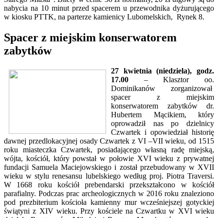
nabycia na 10 minut przed spacerem u przewodnika dyżurującego
w kiosku PTTK, na parterze kamienicy Lubomelskich, Rynek 8.
Spacer z miejskim konserwatorem
zabytków
27 kwietnia (niedziela), godz.
17.00
– Klasztor oo.
Dominikanów zorganizował
spacer z miejskim
konserwatorem zabytków dr.
Hubertem Mącikiem, który
oprowadził nas po dzielnicy
Czwartek i opowiedział historię
dawnej przedlokacyjnej osady Czwartek z VI –VII wieku, od 1515
roku miasteczka Czwartek, posiadającego własną radę miejską,
wójta, kościół, który powstał w połowie XVI wieku z prywatnej
fundacji Samuela Maciejowskiego i został przebudowany w XVII
wieku w stylu renesansu lubelskiego według proj. Piotra Traversi.
W 1668 roku kościół prebendarski przekształcono w kościół
parafialny. Podczas prac archeologicznych w 2016 roku znaleziono
pod prezbiterium kościoła kamienny mur wcześniejszej gotyckiej
świątyni z XIV wieku. Przy kościele na Czwartku w XVI wieku