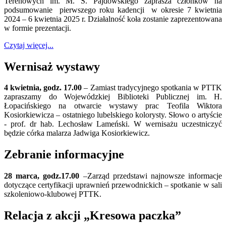
Terenowych im. M. S. Pajdowskiego zaprasza członków na
podsumowanie pierwszego roku kadencji w okresie 7 kwietnia
2024 – 6 kwietnia 2025 r. Działalność koła zostanie zaprezentowana
w formie prezentacji.
Czytaj więcej...
Wernisaż wystawy
4 kwietnia, godz. 17.00
– Zamiast tradycyjnego spotkania w PTTK
zapraszamy do Wojewódzkiej Biblioteki Publicznej im. H.
Łopacińskiego na otwarcie wystawy prac Teofila Wiktora
Kosiorkiewicza – ostatniego lubelskiego kolorysty. Słowo o artyście
- prof. dr hab. Lechosław Lameński. W wernisażu uczestniczyć
będzie córka malarza Jadwiga Kosiorkiewicz.
Zebranie informacyjne
28 marca, godz.17.00
–Zarząd przedstawi najnowsze informacje
dotyczące certyfikacji uprawnień przewodnickich – spotkanie w sali
szkoleniowo-klubowej PTTK.
Relacja z akcji „Kresowa paczka”