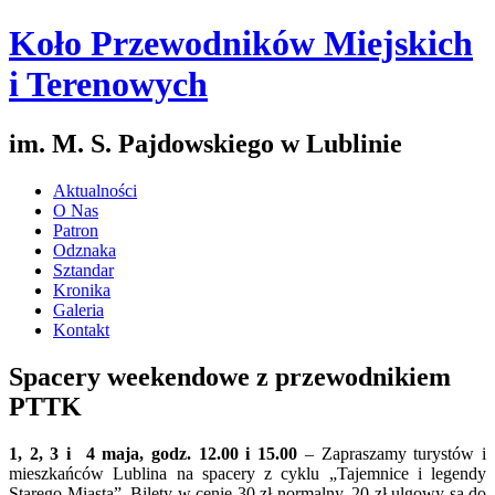
Koło Przewodników Miejskich
i Terenowych
im. M. S. Pajdowskiego w Lublinie
Aktualności
O Nas
Patron
Odznaka
Sztandar
Kronika
Galeria
Kontakt
Spacery weekendowe z przewodnikiem
PTTK
1, 2, 3 i 4 maja, godz. 12.00 i 15.00
– Zapraszamy turystów i
mieszkańców Lublina na spacery z cyklu „Tajemnice i legendy
Starego Miasta”. Bilety w cenie 30 zł normalny, 20 zł ulgowy są do