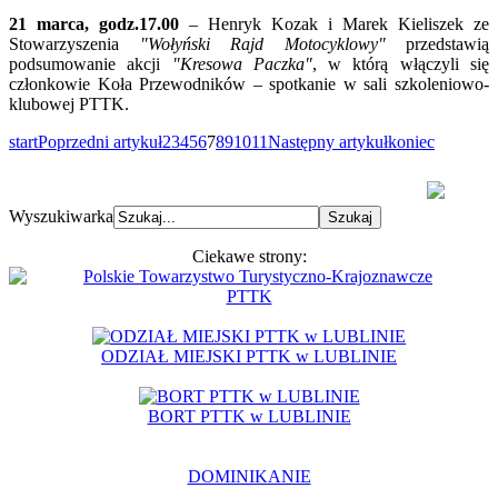
21 marca, godz.17.00
– Henryk Kozak i Marek Kieliszek ze
Stowarzyszenia
"Wołyński Rajd Motocyklowy"
przedstawią
podsumowanie akcji
"Kresowa Paczka"
, w którą włączyli się
członkowie Koła Przewodników – spotkanie w sali szkoleniowo-
klubowej PTTK.
start
Poprzedni artykuł
2
3
4
5
6
7
8
9
10
11
Następny artykuł
koniec
Wyszukiwarka
Ciekawe strony:
PTTK
ODZIAŁ MIEJSKI PTTK w LUBLINIE
BORT PTTK w LUBLINIE
DOMINIKANIE