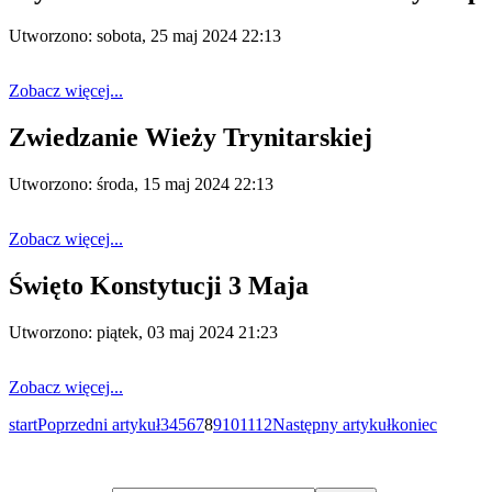
Utworzono: sobota, 25 maj 2024 22:13
Zobacz więcej...
Zwiedzanie Wieży Trynitarskiej
Utworzono: środa, 15 maj 2024 22:13
Zobacz więcej...
Święto Konstytucji 3 Maja
Utworzono: piątek, 03 maj 2024 21:23
Zobacz więcej...
start
Poprzedni artykuł
3
4
5
6
7
8
9
10
11
12
Następny artykuł
koniec