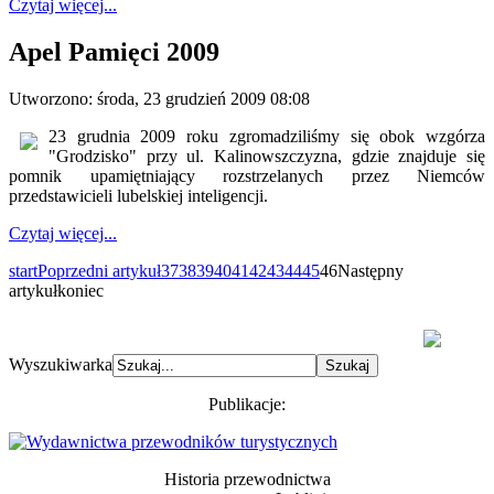
Czytaj więcej...
Apel Pamięci 2009
Utworzono: środa, 23 grudzień 2009 08:08
23 grudnia 2009 roku zgromadziliśmy się obok wzgórza
"Grodzisko" przy ul. Kalinowszczyzna, gdzie znajduje się
pomnik upamiętniający rozstrzelanych przez Niemców
przedstawicieli lubelskiej inteligencji.
Czytaj więcej...
start
Poprzedni artykuł
37
38
39
40
41
42
43
44
45
46
Następny
artykuł
koniec
Wyszukiwarka
Publikacje:
Historia przewodnictwa