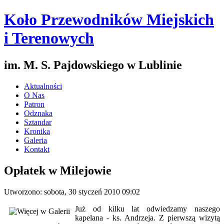
Koło Przewodników Miejskich
i Terenowych
im. M. S. Pajdowskiego w Lublinie
Aktualności
O Nas
Patron
Odznaka
Sztandar
Kronika
Galeria
Kontakt
Opłatek w Milejowie
Utworzono: sobota, 30 styczeń 2010 09:02
Już od kilku lat odwiedzamy naszego
kapelana - ks. Andrzeja. Z pierwszą wizytą