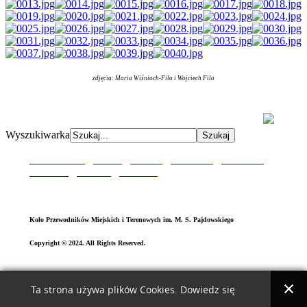
zdjęcia: Maria Wiśnioch-Filo i Wojciech Filo
AdmirorGallery 5.0.0
, author/s
Vasiljevski
&
Kekeljevic
.
Wyszukiwarka
Aktualności
|
O Nas
|
P
atron
|
O
dznaka
|
Sztandar
|
Kronika
|
Galeria
|
Kontak
t
Koło Przewodników Miejskich i Terenowych im. M. S. Pajdowskiego
Copyright © 2024. All Rights Reserved.
Ta strona używa plików Cookies. Dowiedz się