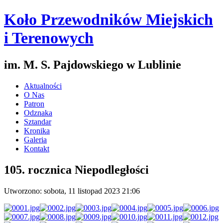
Koło Przewodników Miejskich
i Terenowych
im. M. S. Pajdowskiego w Lublinie
Aktualności
O Nas
Patron
Odznaka
Sztandar
Kronika
Galeria
Kontakt
105. rocznica Niepodległości
Utworzono: sobota, 11 listopad 2023 21:06