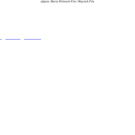
zdjęcia: Maria Wiśnioch-Filo i Wojciech Filo
a
|
Galeria
|
Kontak
t