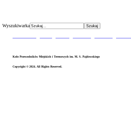
AdmirorGallery 5.0.0
, author/s
Vasiljevski
&
Kekeljevic
.
Wyszukiwarka
Aktualności
|
O Nas
|
P
atron
|
O
dznaka
|
Sztandar
|
Kronik
Koło Przewodników Miejskich i Terenowych im. M. S. Pajdowskiego
Copyright © 2024. All Rights Reserved.