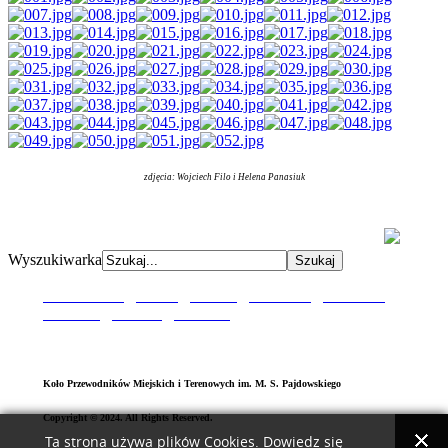
zdjęcia: Wojciech Filo i Helena Panasiuk
AdmirorGallery 5.0.0
, author/s
Vasiljevski
&
Kekeljevic
.
Wyszukiwarka
Aktualności
|
O Nas
|
P
atron
|
O
dznaka
|
Sztandar
|
Kronika
|
Galeria
|
Kontak
t
Koło Przewodników Miejskich i Terenowych im. M. S. Pajdowskiego
Copyright © 2024. All Rights Reserved.
Ta strona używa plików Cookies. Dowiedz się