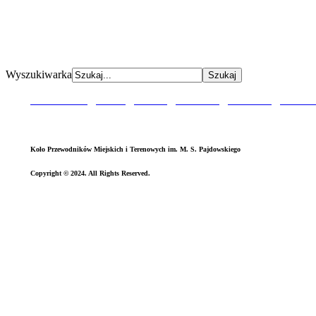
AdmirorGallery 5.0.0
, author/s
Vasiljevski
&
Kekeljevic
.
Wyszukiwarka
Aktualności
|
O Nas
|
P
atron
|
O
dznaka
|
Sztandar
|
Kronik
Koło Przewodników Miejskich i Terenowych im. M. S. Pajdowskiego
Copyright © 2024. All Rights Reserved.