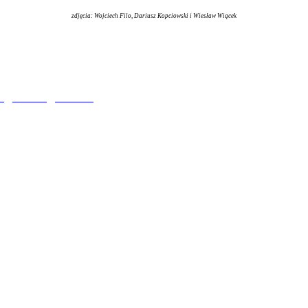
zdjęcia: Wojciech Filo, Dariusz Kopciowski i Wiesław Wiącek
a
|
Galeria
|
Kontak
t