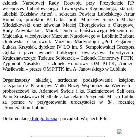
członek Narodowej Rady Rozwoju przy Prezydencie RP,
wiceprezes Lubartowskiego Towarzystwa Regionalnego, starosta
lubelski Zdzisław Antoń i sekretarz Powiatu Lubelskiego Artur
Rumiński, prorektor KUL ks. prof. Mirosław Sitarz i Michał
Młodzikowski oraz adwokat Maciej Chorągiewicz z Okręgowej
Rady Adwokackiej, Marek Duda z Państwowego Muzeum na
Majdanku, wicedyrektor Muzeum Narodowego w Lublinie Barbara
Oratowska i kierownik Muzeum Martyrologii „Pod Zegarem”
Łukasz Krzysiak, dyrektor IV LO im. S. Sempołowskiej Grzegorz
Gębka i przedstawiciele Polskiego Towarzystwa Turystyczno-
Krajoznawczego: Tadeusz Sobieszek – Członek Honorowy PTTK,
Zygmunt Nasalski – Członek Honorowy OM PTTK, Andrzej
Wasilewski – prezes OM PTTK im. A. Janowskiego w Lublinie.
Organizatorzy składają serdeczne podziękowania księżom
salezjanom z Parafii pw. Matki Bożej Wspomożenia Wiernych –
proboszczowi ks. Adamowi Świcie i ks. Kazimierzowi Sali oraz
Panu Zdzisławowi Niedbale z kancelarii Prezydenta Miasta Lublin
za pomoc w przygotowaniu uroczystości w 84. rocznicę
„Sonderaktion Lublin”.
Dokumentację
fotograficzną
sporządził: Wojciech Filo.