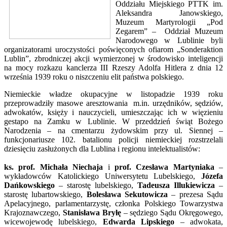
Oddziału Miejskiego PTTK im.
Aleksandra Janowskiego,
Muzeum Martyrologii „Pod
Zegarem” – Oddział Muzeum
Narodowego w Lublinie byli
organizatorami uroczystości poświęconych ofiarom „Sonderaktion
Lublin”, zbrodniczej akcji wymierzonej w środowisko inteligencji
na mocy rozkazu kanclerza III Rzeszy Adolfa Hitlera z dnia 12
września 1939 roku o niszczeniu elit państwa polskiego.
Niemieckie władze okupacyjne w listopadzie 1939 roku
przeprowadziły masowe aresztowania m.in. urzędników, sędziów,
adwokatów, księży i nauczycieli, umieszczając ich w więzieniu
gestapo na Zamku w Lublinie. W przeddzień świąt Bożego
Narodzenia – na cmentarzu żydowskim przy ul. Siennej –
funkcjonariusze 102. batalionu policji niemieckiej rozstrzelali
dziesięciu zasłużonych dla Lublina i regionu intelektualistów:
ks. prof. Michała Niechaja
i
prof. Czesława Martyniaka
–
wykładowców Katolickiego Uniwersytetu Lubelskiego,
Józefa
Dańkowskiego
– starostę lubelskiego,
Tadeusza Illukiewicza
–
starostę lubartowskiego,
Bolesława Sekutowicza
– prezesa Sądu
Apelacyjnego, parlamentarzystę, członka Polskiego Towarzystwa
Krajoznawczego,
Stanisława Bryłę
– sędziego Sądu Okręgowego,
wicewojewodę lubelskiego,
Edwarda Lipskiego
– adwokata,