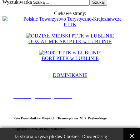
Wyszukiwarka
Ciekawe strony:
PTTK
ODZIAŁ MIEJSKI PTTK w LUBLINIE
BORT PTTK w LUBLINIE
DOMINIKANIE
Aktualności
|
O Nas
|
P
atron
|
O
dznaka
|
Sztandar
|
Kronika
|
Galeria
|
Kontak
t
Koło Przewodników Miejskich i Terenowych im. M. S. Pajdowskiego
Copyright © 2024. All Rights Reserved.
Ta strona używa plików Cookies. Dowiedz się