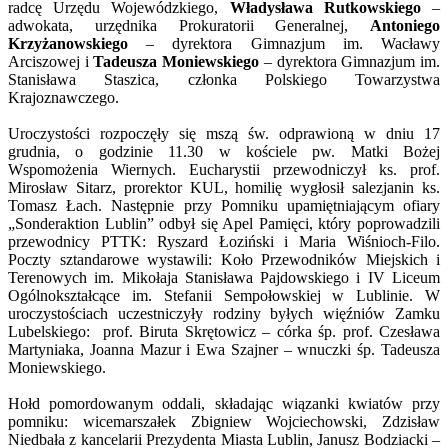
radcę Urzędu Wojewódzkiego,
Władysława Rutkowskiego
–
adwokata, urzędnika Prokuratorii Generalnej,
Antoniego
Krzyżanowskiego
– dyrektora Gimnazjum im. Wacławy
Arciszowej i
Tadeusza Moniewskiego
– dyrektora Gimnazjum im.
Stanisława Staszica, członka Polskiego Towarzystwa
Krajoznawczego.
Uroczystości rozpoczęły się mszą św. odprawioną w dniu 17
grudnia, o godzinie 11.30 w kościele pw. Matki Bożej
Wspomożenia Wiernych. Eucharystii przewodniczył ks. prof.
Mirosław Sitarz, prorektor KUL, homilię wygłosił salezjanin ks.
Tomasz Łach. Następnie przy Pomniku upamiętniającym ofiary
„Sonderaktion Lublin” odbył się Apel Pamięci, który poprowadzili
przewodnicy PTTK: Ryszard Łoziński i Maria Wiśnioch-Filo.
Poczty sztandarowe wystawili: Koło Przewodników Miejskich i
Terenowych im. Mikołaja Stanisława Pajdowskiego i IV Liceum
Ogólnokształcące im. Stefanii Sempołowskiej w Lublinie. W
uroczystościach uczestniczyły rodziny byłych więźniów Zamku
Lubelskiego: prof. Biruta Skrętowicz – córka śp. prof. Czesława
Martyniaka, Joanna Mazur i Ewa Szajner – wnuczki śp. Tadeusza
Moniewskiego.
Hołd pomordowanym oddali, składając wiązanki kwiatów przy
pomniku: wicemarszałek Zbigniew Wojciechowski, Zdzisław
Niedbała z kancelarii Prezydenta Miasta Lublin, Janusz Bodziacki –