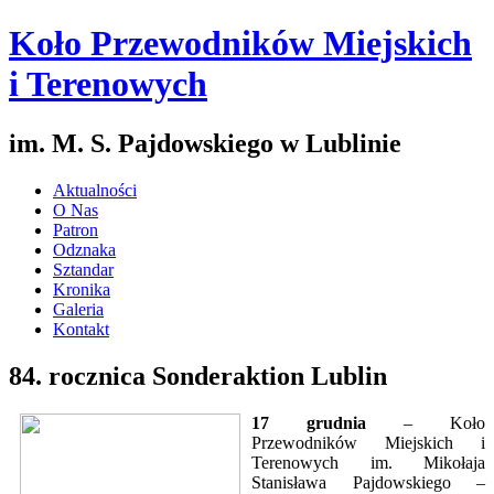
Koło Przewodników Miejskich
i Terenowych
im. M. S. Pajdowskiego w Lublinie
Aktualności
O Nas
Patron
Odznaka
Sztandar
Kronika
Galeria
Kontakt
84. rocznica Sonderaktion Lublin
17 grudnia
– Koło
Przewodników Miejskich i
Terenowych im. Mikołaja
Stanisława Pajdowskiego –